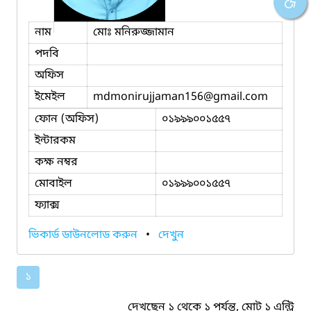
নাম
মোঃ মনিরুজ্জামান
পদবি
অফিস
ইমেইল
mdmonirujjaman156
@gmail.com
ফোন (অফিস)
০১৯৯৯০০১৫৫৭
ইন্টারকম
কক্ষ নম্বর
মোবাইল
০১৯৯৯০০১৫৫৭
ফ্যাক্স
ভিকার্ড ডাউনলোড করুন
•
দেখুন
১
দেখছেন ১ থেকে ১ পর্যন্ত, মোট ১ এন্ট্রি