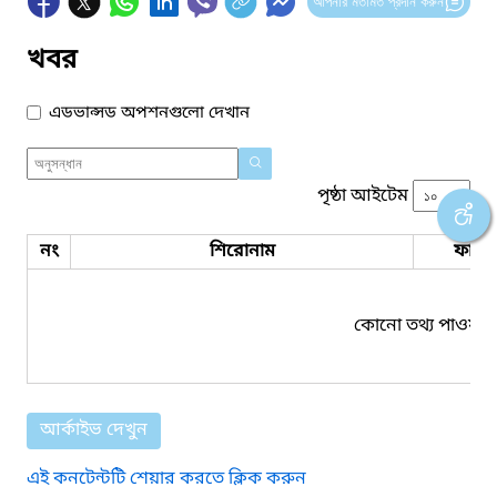
আপনার মতামত প্রদান করুন
খবর
এডভান্সড অপশনগুলো দেখান
পৃষ্ঠা আইটেম
নং
শিরোনাম
ফাইল
কোনো তথ্য পাওয়া য
আর্কাইভ দেখুন
এই কনটেন্টটি শেয়ার করতে ক্লিক করুন