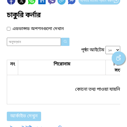
আপনার মতামত প্রদান করুন
চাকুরি কর্নার
এডভান্সড অপশনগুলো দেখান
পৃষ্ঠা আইটেম
নং
শিরোনাম
পিডিএ
সংযুক্ত
কোনো তথ্য পাওয়া যায়নি।
আর্কাইভ দেখুন